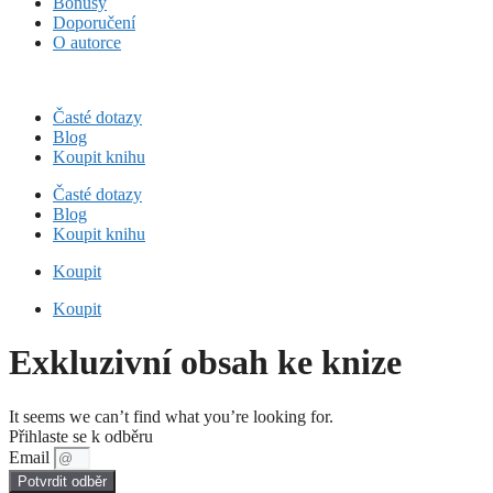
Bonusy
Doporučení
O autorce
Časté dotazy
Blog
Koupit knihu
Časté dotazy
Blog
Koupit knihu
Koupit
Koupit
Exkluzivní obsah ke knize
It seems we can’t find what you’re looking for.
Přihlaste se k odběru
Email
Potvrdit odběr